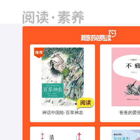
少报刊
神话中国绘·百草神农
爸爸的爱
【新刊速递】《儿
童文学》（故事）