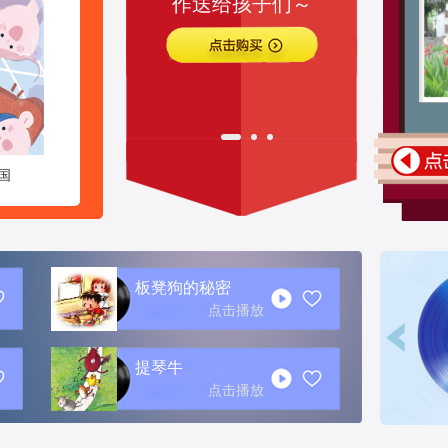
作送给孩子们～
2026年第
点击购买
国
板凳狗的秘密
点击播放
提琴牛
点击播放
2025年12月 中国少年英语报双语故
事会音频
|
往期音频