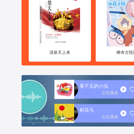
2026年第5期
点击购买
点击购买
点击购买
清泉天上来
稀奇古怪
看不见的小虫
点击播放
>
鲜花马
点击播放