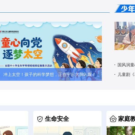
国风润童
冲上太空！孩子的科学梦想，正在宇宙大屏闪耀！
儿童剧《
生命安全
家庭