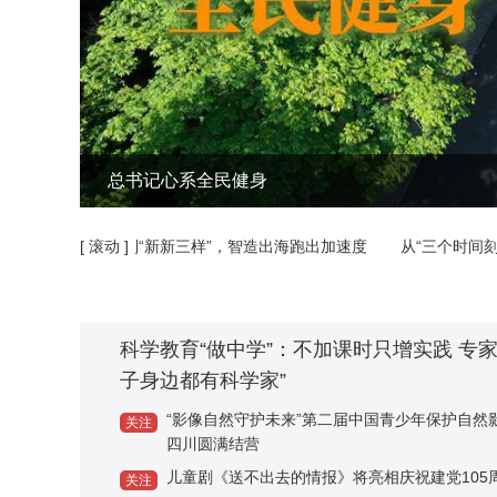
古田会议会址：穿越历史的红色课堂
从“新三样”到“新新三样”，智造出海跑出加速度
[ 滚动 ]
从“三个时间刻度”
科学教育“做中学”：不加课时只增实践 专
子身边都有科学家”
“影像自然守护未来”第二届中国青少年保护自然
关注
四川圆满结营
儿童剧《送不出去的情报》将亮相庆祝建党105
关注