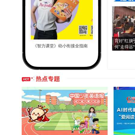
电台
育好“红孩
《智力课堂》幼小衔接全指南
何“走得远