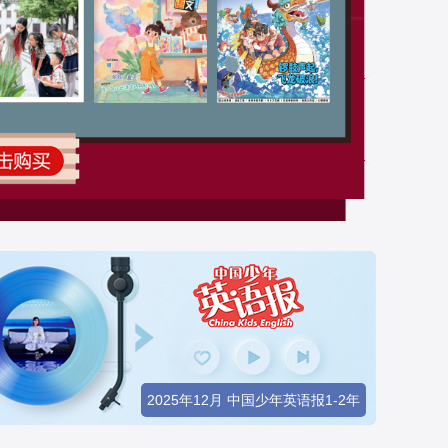
5期
作送给孩子们～
2025年12月 中国少年英语报1-2年
级版音频
|
往期音频