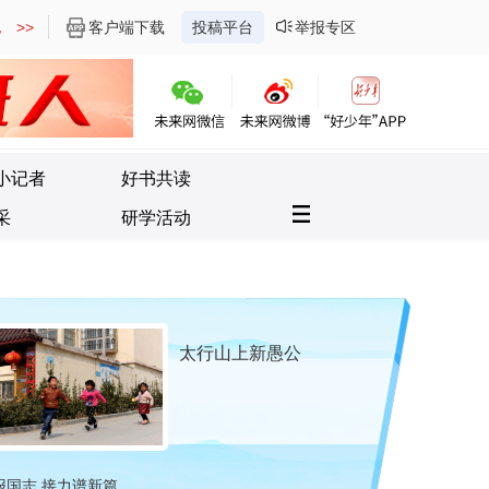
 >>
客户端下载
投稿平台
举报专区
小记者
好书共读
采
研学活动
太行山上新愚公
报国志 接力谱新篇