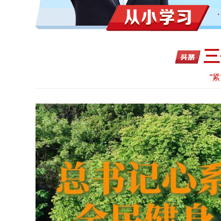
三
从小学习
“