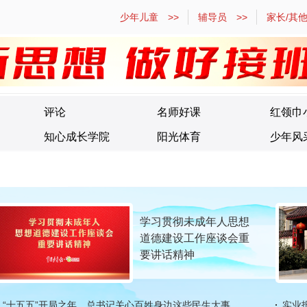
少年儿童 >>
辅导员 >>
家长/其他
评论
名师好课
红领巾
知心成长学院
阳光体育
少年风
学习贯彻未成年人思想
道德建设工作座谈会重
要讲话精神
“十五五”开局之年，总书记关心百姓身边这些民生大事
实业