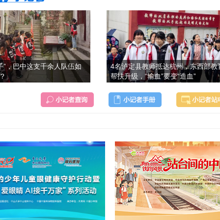
子”，巴中这支千余人队伍如
4名泸定县教师抵达杭州，东西部教
”？
帮扶升级，“输血”要变“造血”