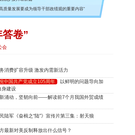
持高质量发展要成为领导干部政绩观的重要内容”
答卷”
公会
 服务消费扩容升级 激发内需新活力
祝中国共产党成立105周年
以鲜明的问题导向加
自身建设
 创新涌动，坚韧向前——解读前7个月我国外贸成绩
 人民陆军《奋楫之“陆”》宣传片第三集：射天狼
 中方最新对美反制释放出什么信号？