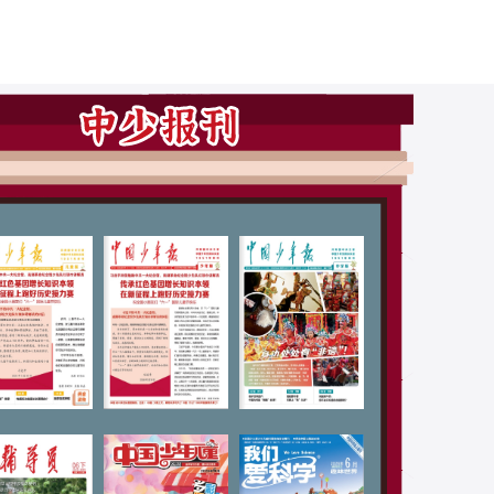
】《儿
大家小著！这套有
故事）
厚度、有温度的佳