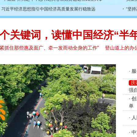
习近平
经济思想指引中国经济高质量发展行稳致远
“坚
个关键词，读懂中国经济“半年
紧紧抓住那些惠及面广、牵一发而动全身的工作”
登山道上的办
·
庆
强
·
单
·
·