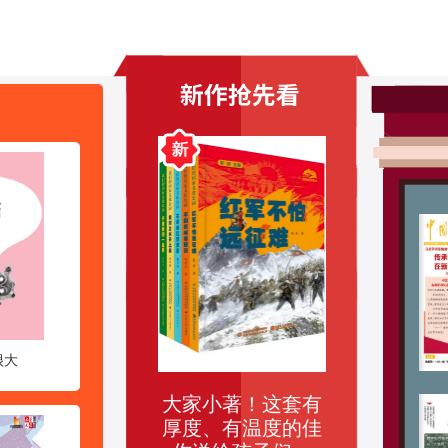
很大
大家小著！这套有
《讲给孩子的“十五
【新刊速递
厚度、有温度的佳
五”》出版发行
童文学》（