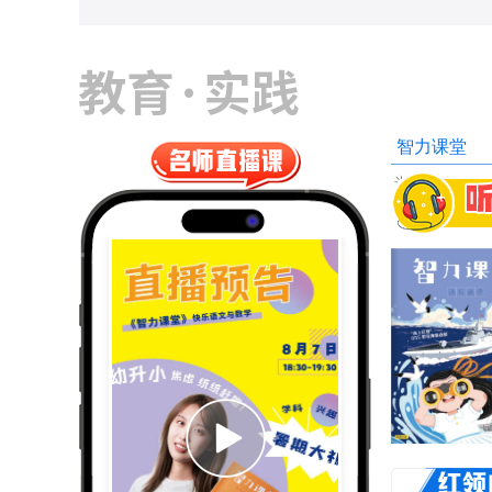
国少年报
幼儿画报
婴儿画报
智力课堂
>