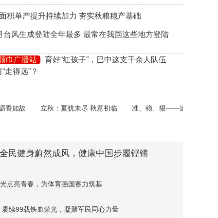
 大面积单产提升持续加力 夯实秋粮稳产基础
 8月台风生成登陆全年最多 最常在我国这些地方登陆
领巾广播站
育好“红孩子”，巴中这支千余人队伍
“走得远”？
如故
立秋：夏犹未尽 秋意初临
准、稳、狠——速览我国深化扫黑
：全民健身蔚然成风，健康中国步履铿锵
光点亮青春，为体育强国蓄力筑基
：赓续99载铁血荣光，凝聚军民同心力量