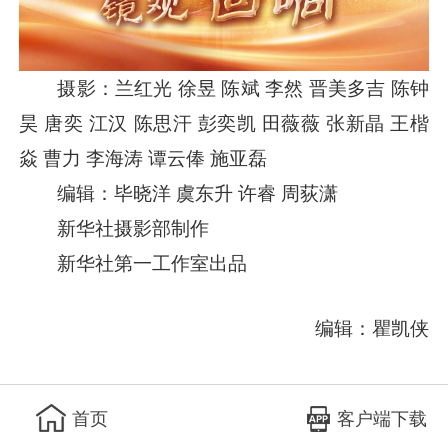
摄影：兰红光 徐昱 陈斌 李然 晋美多吉 陈钟
昊 唐奕 江汉 陈思汗 彭奕凯 田薇薇 张新晶 王楷
焱 曹力 李海涛 谭云俸 施亚磊
编辑：毕晓洋 虞东升 许睿 周荻潇
新华社摄影部制作
新华社第一工作室出品
编辑：瞿凯侠
客户端下载
首页