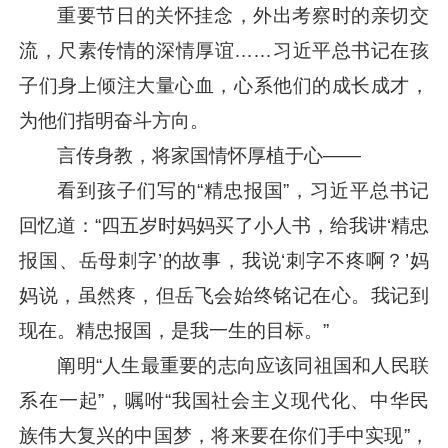
重要节日的关怀挂念，外出考察时的亲切交
流，尺素传情的深情厚谊……
习近平
总书记在孩
子们身上倾注大量心血，心系他们的成长成才，
为他们指明奋斗方向。
言传身教，将家国情怀厚植于心——
看到孩子们写的“精忠报国”，
习近平
总书记
回忆道：“四五岁时妈妈买了小人书，给我讲‘精忠
报国、岳母刺字’的故事，我说‘刺字不疼啊？’妈
妈说，虽然疼，但岳飞会始终铭记在心。我记到
现在。精忠报国，是我一生的目标。”
阐明“人生最重要的志向应该同祖国和人民联
系在一起”，嘱咐“我国社会主义现代化、中华民
族伟大复兴的中国梦，将来要在你们手中实现”，