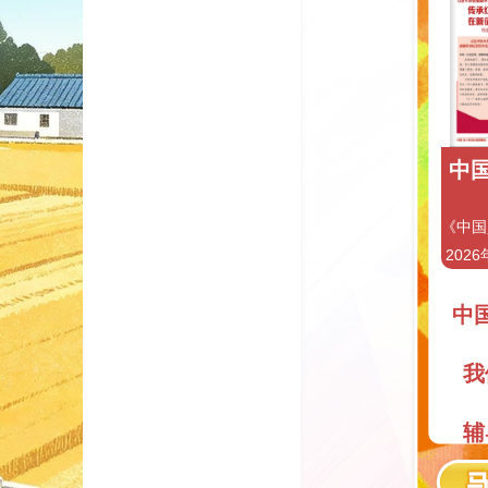
中国
《中国
2026
中
我
辅
阅