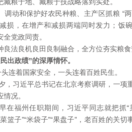
把藏粮于地、藏粮于技战略落到实处。
。调动和保护好农民种粮、主产区抓粮 “两
减损，在增产和减损两端同时发力；饭
安全党政同责。
种良法良机良田良制融合，全方位夯实粮食
人民出政绩”的深厚情怀。
，一头连着国家安全，一头连着百姓民生。
前夕，
习近平
总书记在北京考察调研，一项
应情况。
早在福州任职期间，
习近平
同志就把抓“
菜篮子”“米袋子”“果盘子”，老百姓的关