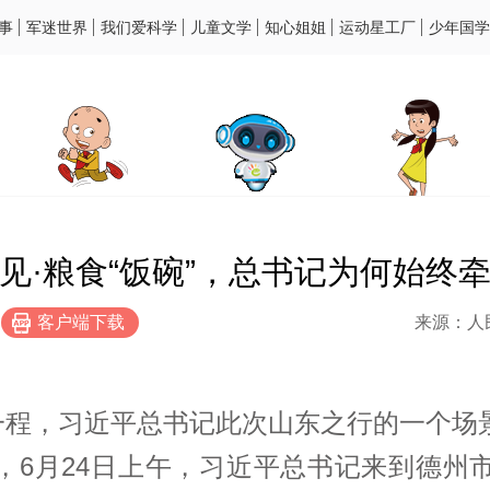
事
军迷世界
我们爱科学
儿童文学
知心姐姐
运动星工厂
少年国学
见·粮食“饭碗”，总书记为何始终
客户端下载
来源：人
一程，
习近平
总书记此次山东之行的一个场
，6月24日上午，
习近平
总书记来到德州