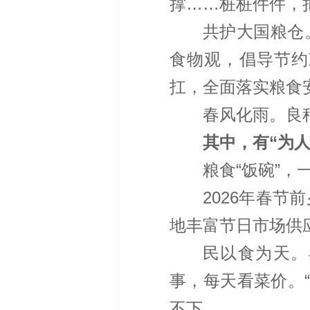
撑……桩桩件件，
共护大国粮仓
食物观，倡导节约
扛，全面落实粮食
春风化雨。良
其中，有“为
粮食“饭碗”
2026年春节
地丰富节日市场供
民以食为天。
事，每天看菜价。“
不下。