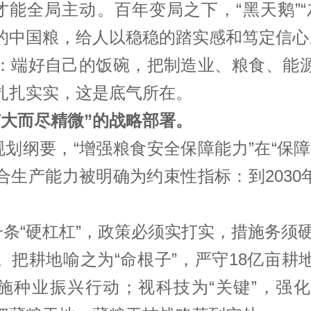
，才能全局主动。百年变局之下，“黑天鹅”
的中国粮，给人以稳稳的踏实感和笃定信心
：端好自己的饭碗，把制造业、粮食、能
扎扎实实，这是底气所在。
广大而尽精微”的战略部署。
规划纲要，“增强粮食安全保障能力”在“保
生产能力被明确为约束性指标：到2030年
一条“硬杠杠”，政策必须实打实，措施务须
。把耕地喻之为“命根子”，严守18亿亩耕
实施种业振兴行动；视科技为“关键”，强