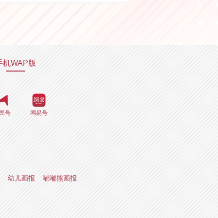
手机WAP版
民号
网易号
幼儿画报
嘟嘟熊画报