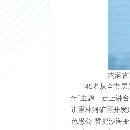
内蒙古
45名从全市
年”主题，走上讲
讲霍林河矿区开发
色愚公”誓把沙海