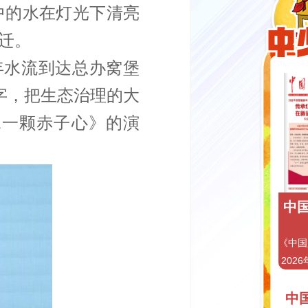
中的水在灯光下清亮
迁。
1年水流到达总办窝堡
数字，把生态治理的大
水一颗赤子心》的演
中国
《中国
2026
中