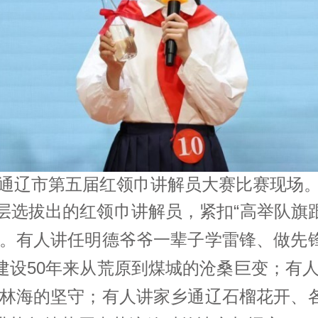
马上订
通辽市第五届红领巾讲解员大赛比赛现场
层层选拔出的红领巾讲解员，紧扣“高举队旗
台。有人讲任明德爷爷一辈子学雷锋、做先
建设50年来从荒原到煤城的沧桑巨变；有人
变林海的坚守；有人讲家乡通辽石榴花开、