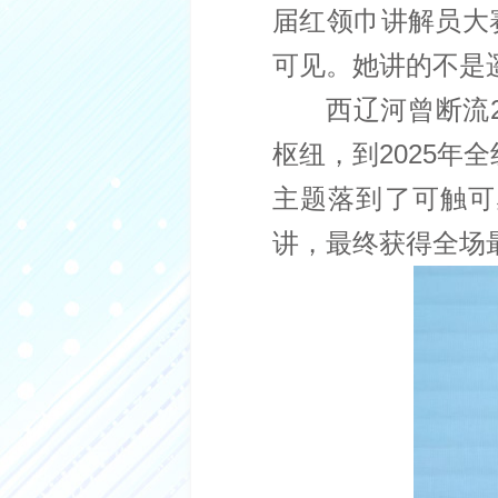
届红领巾讲解员大
可见。她讲的不是
西辽河曾断流2
枢纽，到2025年
主题落到了可触可
讲，最终获得全场