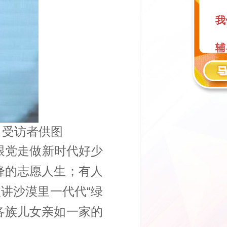
我
辅
阅
。受访者供图
跟党走做新时代好少
锋的志愿人生；有人
讲沙漠里一代代“绿
各族儿女亲如一家的