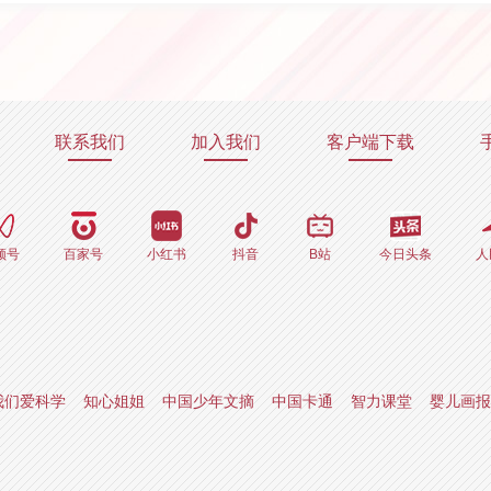
联系我们
加入我们
客户端下载
频号
百家号
小红书
抖音
B站
今日头条
人
我们爱科学
知心姐姐
中国少年文摘
中国卡通
智力课堂
婴儿画报