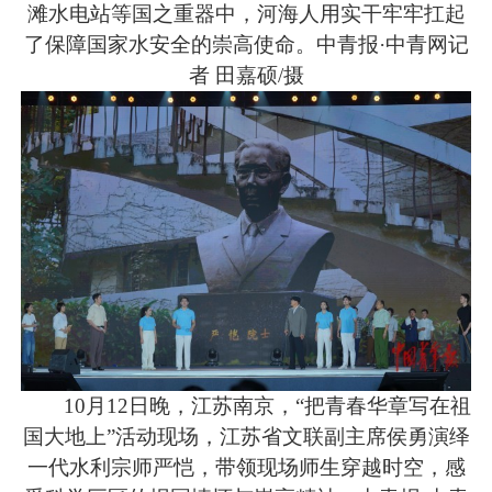
滩水电站等国之重器中，河海人用实干牢牢扛起
了保障国家水安全的崇高使命。中青报·中青网记
者 田嘉硕/摄
10月12日晚，江苏南京，“把青春华章写在祖
国大地上”活动现场，江苏省文联副主席侯勇演绎
一代水利宗师严恺，带领现场师生穿越时空，感