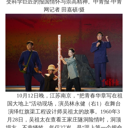
受科学巨匠的报国情怀与崇高精神。中青报·中青
网记者 田嘉硕/摄
10月12日晚，江苏南京，“把青春华章写在祖
国大地上”活动现场，演员林永健（右1）在舞台
演绎红旗渠工程设计师吴祖太的故事。1960年3
月28日，吴祖太在查看王家庄隧洞险情时，洞顶
塌方，不幸牺牲，年仅27岁，是“渠上第一个把命