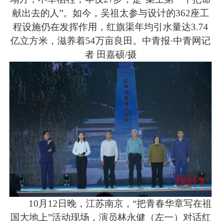
献出去的人”。如今，吴祖太参与设计的362座工
程设施仍在发挥作用，红旗渠年均引水量达3.74
亿立方米，滋养着54万亩良田。中青报·中青网记
者 田嘉硕/摄
10月12日晚，江苏南京，“把青春华章写在祖
国大地上”活动现场，演员林永健（左一）对话红