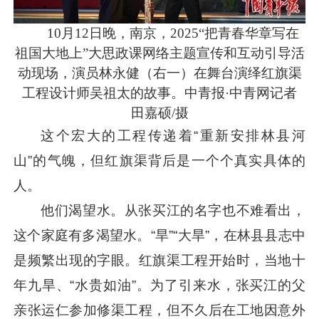
10月12日晚，南京，2025“把青春华章写在
祖国大地上”大思政课网络主题宣传和互动引导活
动现场，演员林永健（右一）在舞台演绎红旗渠
工程设计师吴祖太的故事。中青报·中青网记者
田嘉硕/摄
这个宏大的工程传递着“重新安排林县河
山”的气魄，但红旗渠背后是一个个真实具体的
人。
他们渴望水。从张买江的名字也不难看出，
这个家庭有多渴望水。“旱”“大旱”，在林县县志中
是频繁出现的字眼。红旗渠工程开始时，当地十
年九旱、“水贵如油”。为了引来水，张买江的父
亲张运仁参加修渠工程，但不久后在工地因意外