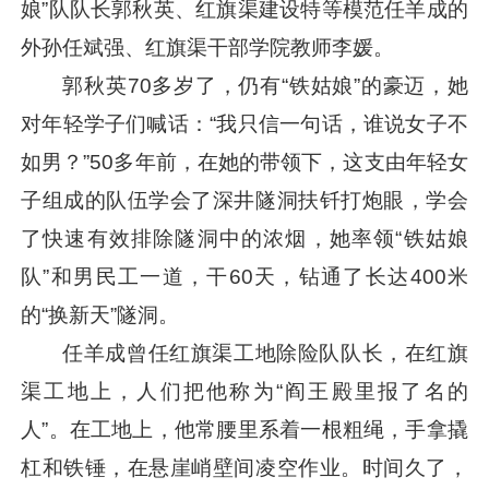
娘”队队长郭秋英、红旗渠建设特等模范任羊成的
外孙任斌强、红旗渠干部学院教师李媛。
郭秋英70多岁了，仍有“铁姑娘”的豪迈，她
对年轻学子们喊话：“我只信一句话，谁说女子不
如男？”50多年前，在她的带领下，这支由年轻女
子组成的队伍学会了深井隧洞扶钎打炮眼，学会
了快速有效排除隧洞中的浓烟，她率领“铁姑娘
队”和男民工一道，干60天，钻通了长达400米
的“换新天”隧洞。
任羊成曾任红旗渠工地除险队队长，在红旗
渠工地上，人们把他称为“阎王殿里报了名的
人”。在工地上，他常腰里系着一根粗绳，手拿撬
杠和铁锤，在悬崖峭壁间凌空作业。时间久了，