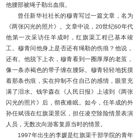
他腰部被绳子勒出血痕。
曾任新华社社长的穆青写过一篇文章，名为
《两张闪光的照片》。文章中说，20世纪60年代
他第一次采访任羊成时，红旗渠工程已基本竣
工。穆青问他身上是否还有绳勒的伤痕？他说，
还有。他脱下上衣，穆青看到一圈厚厚的老茧，
像一条赤褐色的带子缠在腰际。穆青轻轻地抚摸
着那条伤痕，实在抑制不住自己的感情，眼里充
满了泪水。钱学森在《人民日报》上读到《两张
闪光的照片》后，彻夜难眠。如今，任羊成的外
孙任斌强在红旗渠景区，担任凌空除险情景表演
人员，无数次向游客复原当时的情景。
1997年出生的李媛是红旗渠干部学院的青年