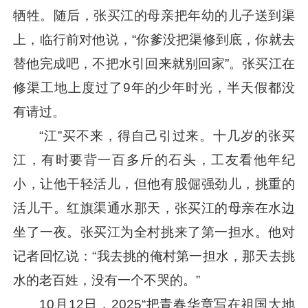
牺牲。随后，张买江的母亲把年幼的儿子送到渠
上，临行前对他说，“你爹没把渠修到底，你就去
替他完成吧，不把水引回来就别回家”。张买江在
修渠工地上度过了9年的少年时光，半天假都没
有请过。
“江”买不来，得自己引过来。十几岁的张买
江，有时要背一百多斤的石头，工友看他年纪
小，让他干轻活儿，但他有股倔强劲儿，挑重的
活儿干。红旗渠通水那天，张买江的母亲在水边
坐了一夜。张买江为全村挑来了第一担水。他对
记者回忆说：“我去挑的俺村第一担水，那天去挑
水的老百姓，没有一个不哭的。”
10月12日，2025“把青春华章写在祖国大地