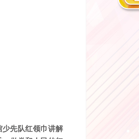
。
馆少先队红领巾讲解