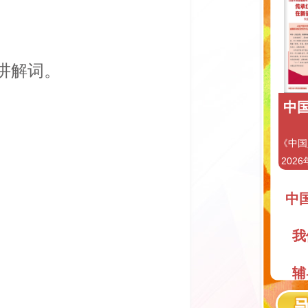
讲解词。
中国
《中国
2026
中
我
辅
阅