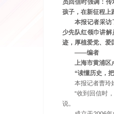
员回信时强调：传
孩子，在新征程上
本报记者采访
少先队红领巾讲解
迹，厚植爱党、爱
——编者
上海市黄浦区
“读懂历史，
本报记者曹玲
“收到回信时
说。
成立于200