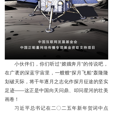
小伙伴们，你们听过“嫦娥奔月”的传说吧，
在广袤的深蓝宇宙里，一艘艘“探月飞船”轰隆隆
划破天际，将千年逐月之志化作探月征途的坚实
足迹——这正是中国向天问鼎、叩问星河的壮美
画卷！
习近平
总书记在二〇二五年新年贺词中点