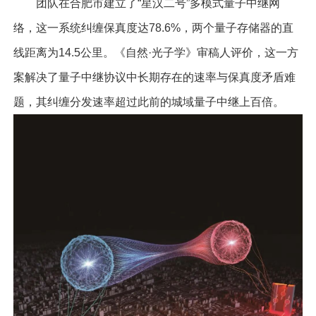
团队在合肥市建立了“星汉二号”多模式量子中继网
络，这一系统纠缠保真度达78.6%，两个量子存储器的直
线距离为14.5公里。《自然·光子学》审稿人评价，这一方
案解决了量子中继协议中长期存在的速率与保真度矛盾难
题，其纠缠分发速率超过此前的城域量子中继上百倍。