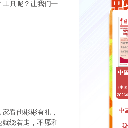
这个工具呢？让我们一
中国
《中国
2026
中
大家看他彬彬有礼，
他就绕着走，不愿和
我