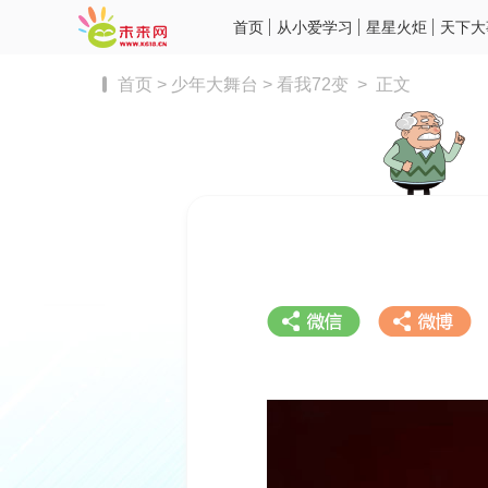
首页
从小爱学习
星星火炬
天下大
首页
>
少年大舞台
>
看我72变
>
正文
分享到微信
分享到微博