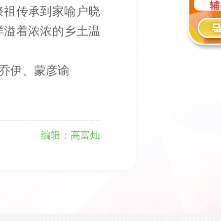
辅
祭祖传承到家喻户晓
阅
洋溢着浓浓的乡土温
乔伊、蒙彦谕
编辑：高富灿