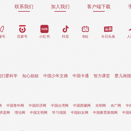
联系我们
加入我们
客户端下载
频号
百家号
小红书
抖音
B站
今日头条
人
我们爱科学
知心姐姐
中国少年文摘
中国卡通
智力课堂
婴儿画报
网
中国青年网
中国经济网
中国台湾网
中国西藏网
光明网
央广网
中
求是网
理论网
中国文明网
学习强国
中国妇女网
中国教育新闻网
中国