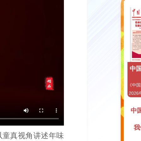
中国
《中国
2026
中
我
以童真视角讲述年味