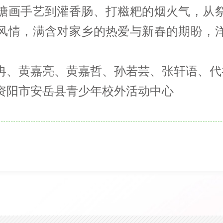
糖画手艺到灌香肠、打糍粑的烟火气，从
马上订
风情，满含对家乡的热爱与新春的期盼，
冉、黄嘉亮、黄嘉哲、孙若芸、张轩语、代
资阳市安岳县青少年校外活动中心