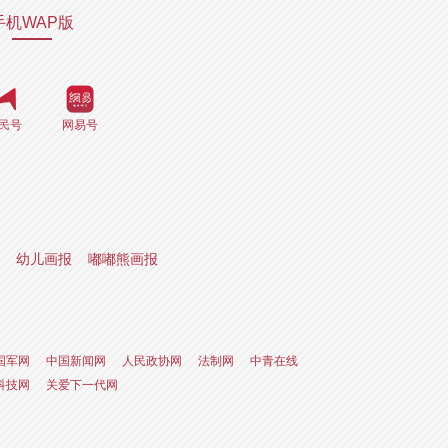
手机WAP版
民号
网易号
幼儿画报
嘟嘟熊画报
国军网
中国新闻网
人民政协网
法制网
中青在线
科技网
关爱下一代网