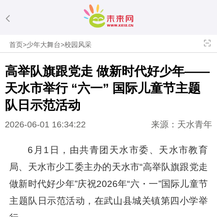
首页
>
少年大舞台
>
校园风采
高举队旗跟党走 做新时代好少年——
天水市举行 “六一” 国际儿童节主题
队日示范活动
2026-06-01 16:34:22
来源：天水青年
6月1日，由共青团天水市委、天水市教育
局、天水市少工委主办的天水市“高举队旗跟党走
做新时代好少年”庆祝2026年“六・一”国际儿童节
主题队日示范活动，在武山县城关镇第四小学举