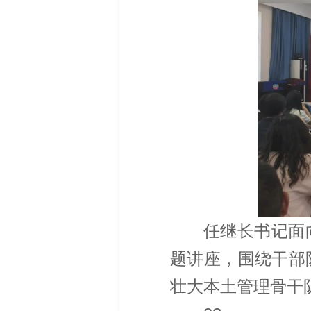
任继长书记面
题讲座，围绕干部
壮大本土管理骨干