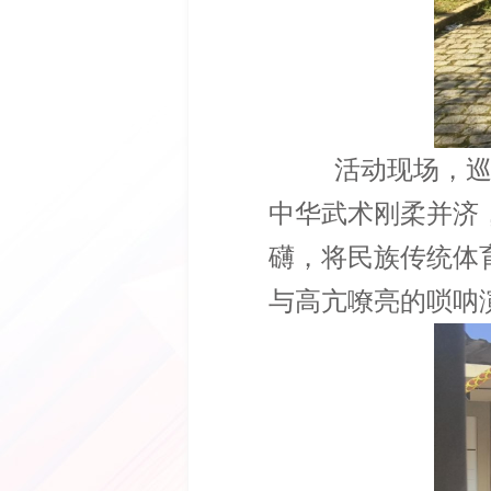
活动现场，巡
中华武术刚柔并济
礴，将民族传统体
与高亢嘹亮的唢呐