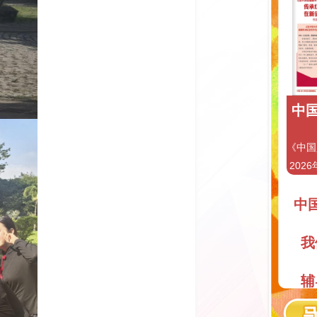
中国
《中国
2026
中
我
辅
阅