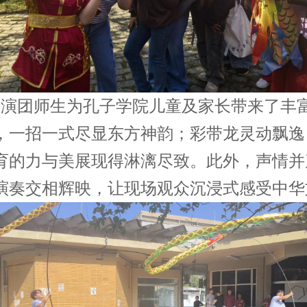
演团师生为孔子学院儿童及家长带来了丰
，一招一式尽显东方神韵；彩带龙灵动飘逸
育的力与美展现得淋漓尽致。此外，声情并
演奏交相辉映，让现场观众沉浸式感受中华