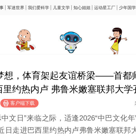
事
军迷世界
我们爱科学
儿童文学
知心姐姐
运动星工厂
少年国学
梦想，体育架起友谊桥梁——首都
西里约热内卢 弗鲁米嫩塞联邦大学
客户端下载
国际中文日”来临之际，适逢2026“中巴文化
近日走进巴西里约热内卢弗鲁米嫩塞联邦