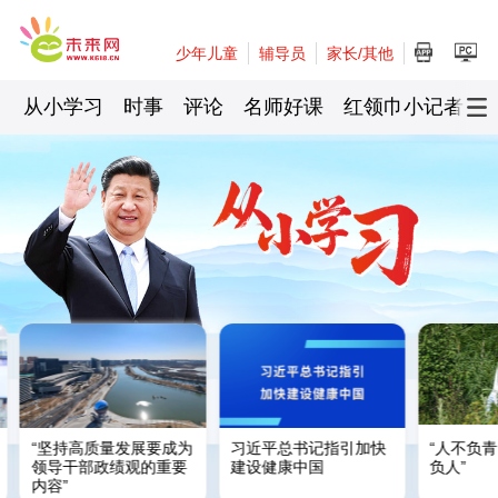
少年儿童
辅导员
家长/其他
从小学习
时事
评论
名师好课
红领巾小记者
记指引加快
“人不负青山，青山定不
习言道｜走进茶园，
国
负人”
习近平
强调做好这篇“大
文章”