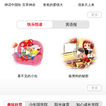
神话中国绘·百草神农
爸爸的爱很大
清泉天上来
更多
快乐悦读
英语报
看不见的小虫
板凳狗的秘密
更多
趣味科普
少年国学院
阳光体育
知心成长学院